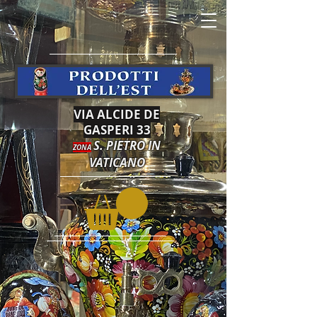
VIA ALCIDE DE
GASPERI 33
S. PIETRO IN
ZONA
VATICANO