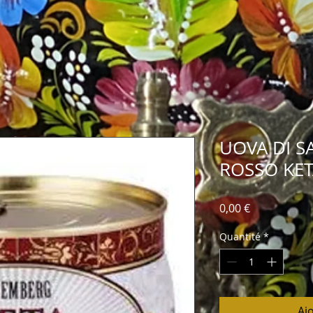
UOVA DI S
ROSSO KET
Prix
0,00 €
Quantité
*
Aj