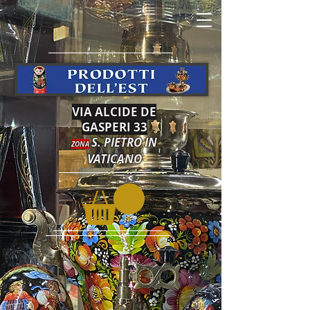
VIA ALCIDE DE
GASPERI 33
S. PIETRO IN
ZONA
VATICANO