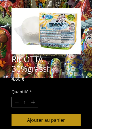
RICOTTA
30%grassi
Prix
4,80 €
Quantité
*
Ajouter au panier