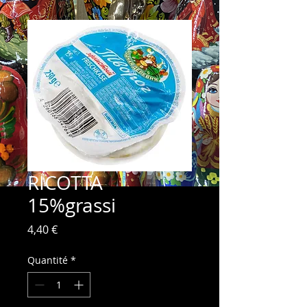
RICOTTA
15%grassi
Prix
4,40 €
Quantité
*